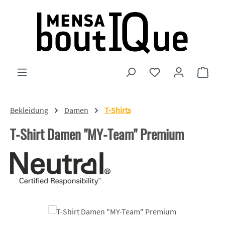
Zum Hauptinhalt springen
Du hast 0 Produkte
Ware
Bekleidung
Damen
T-Shirts
T-Shirt Damen "MY-Team" Premium
Bildergalerie überspringen