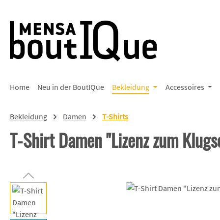
 Hauptinhalt springen
Zur Suche springen
Zur Hauptnavigation springen
Home
Neu in der BoutIQue
Bekleidung
Accessoires
Bekleidung
Damen
T-Shirts
T-Shirt Damen "Lizenz zum Klug
Bildergalerie überspringen