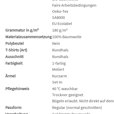
Faire Arbeitsbedingungen
Oeko-Tex
SA8000
EU Ecolabel
Grammatur in g/m²
180 g/m²
Materialzusammensetzung
100% Baumwolle
Polybeutel
Nein
T-Shirts (Art)
Rundhals
Ausschnitt
Rundhals
Farbigkeit
1-farbig
Meliert
Ärmel
Kurzarm
Set-In
Pflegehinweis
40 °C waschbar
Trockner geeignet
Bügeln erlaubt. Nicht direkt auf dem
Passform
Regular (normal geschnitten)
Verarbeitung
Gekämmte Baumwolle