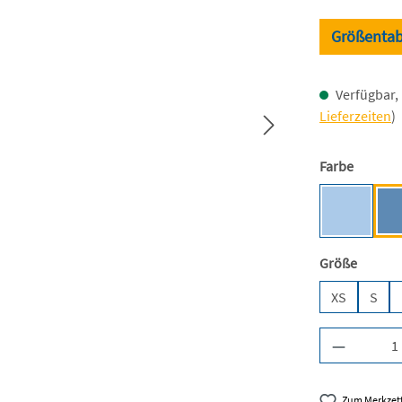
Größentab
Verfügbar, 
Lieferzeiten
)
auswäh
Farbe
Light Blu
auswäh
Größe
XS
S
Produkt A
Zum Merkzett