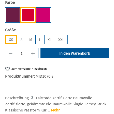
auswählen
Farbe
Bordeaux [NE]
Red [NE]
Pink [NE]
auswählen
Größe
XS
S
M
L
XL
XXL
(Diese Option ist zurzeit nicht verfügbar.)
Produkt Anzahl: Gib den gewünschten Wert ein 
In den Warenkorb
Zum Merkzettel hinzufügen
Produktnummer:
MID1070.8
Beschreibung
Fairtrade-zertifizierte Baumwolle
Zertifizierte, gekämmte Bio-Baumwolle Single-Jersey Strick
Klassische Passform Kur…
Mehr