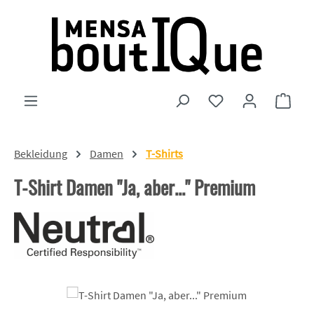
Zum Hauptinhalt springen
Du hast 0 Produkte
Ware
Bekleidung
Damen
T-Shirts
T-Shirt Damen "Ja, aber..." Premium
Bildergalerie überspringen