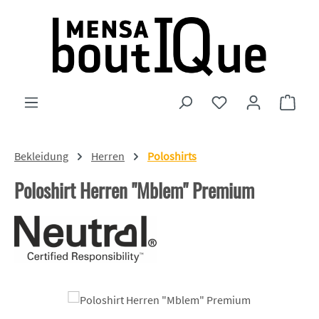
Zum Hauptinhalt springen
Du hast 0 Produkte
Ware
Bekleidung
Herren
Poloshirts
Poloshirt Herren "Mblem" Premium
Bildergalerie überspringen