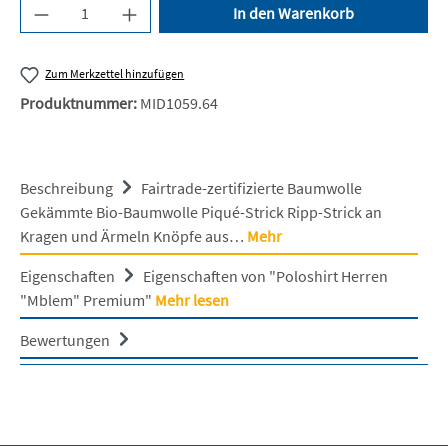
Produkt Anzahl: Gib den gewünschten Wert ein 
In den Warenkorb
Zum Merkzettel hinzufügen
Produktnummer:
MID1059.64
Beschreibung
Fairtrade-zertifizierte Baumwolle
Gekämmte Bio-Baumwolle Piqué-Strick Ripp-Strick an
Kragen und Ärmeln Knöpfe aus…
Mehr
Eigenschaften
Eigenschaften von "Poloshirt Herren
"Mblem" Premium"
Mehr lesen
Bewertungen