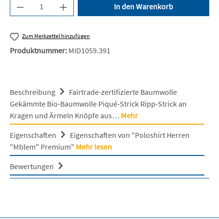
Produkt Anzahl: Gib den gewünschten Wert ein 
In den Warenkorb
Zum Merkzettel hinzufügen
Produktnummer:
MID1059.391
Beschreibung
Fairtrade-zertifizierte Baumwolle
Gekämmte Bio-Baumwolle Piqué-Strick Ripp-Strick an
Kragen und Ärmeln Knöpfe aus…
Mehr
Eigenschaften
Eigenschaften von "Poloshirt Herren
"Mblem" Premium"
Mehr lesen
Bewertungen