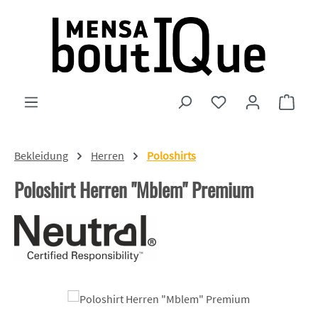
Zum Hauptinhalt springen
Du hast 0 Produkte
Ware
Bekleidung
Herren
Poloshirts
Poloshirt Herren "Mblem" Premium
Bildergalerie überspringen