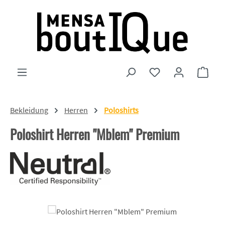
Zum Hauptinhalt springen
Du hast 0 Produkte
Ware
Bekleidung
Herren
Poloshirts
Poloshirt Herren "Mblem" Premium
Bildergalerie überspringen