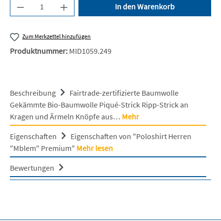
Produkt Anzahl: Gib den gewünschten Wert ein 
In den Warenkorb
Zum Merkzettel hinzufügen
Produktnummer:
MID1059.249
Beschreibung
Fairtrade-zertifizierte Baumwolle
Gekämmte Bio-Baumwolle Piqué-Strick Ripp-Strick an
Kragen und Ärmeln Knöpfe aus…
Mehr
Eigenschaften
Eigenschaften von "Poloshirt Herren
"Mblem" Premium"
Mehr lesen
Bewertungen