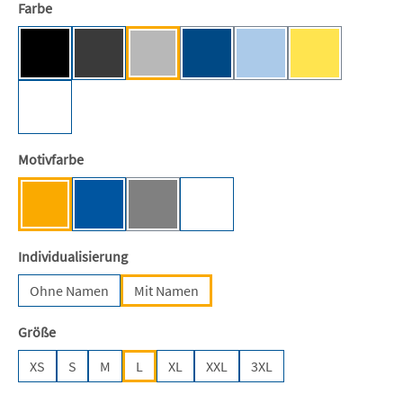
auswählen
Farbe
Black [BC/NE]
Dark Heather [NE]
Sport Grey [NE]
Royal [JN]
Light Blue [NE]
Yellow [NE]
(Diese Option ist zurzeit nicht verfügb
(Diese Option ist zurzeit ni
(Diese Option ist
Weiß
auswählen
Motivfarbe
Mensa-Gelb
Stiftungsblau
Anthrazit
Weiß
(Diese Option ist zurzeit nicht verfügbar.)
auswählen
Individualisierung
Ohne Namen
Mit Namen
auswählen
Größe
XS
S
M
L
XL
XXL
3XL