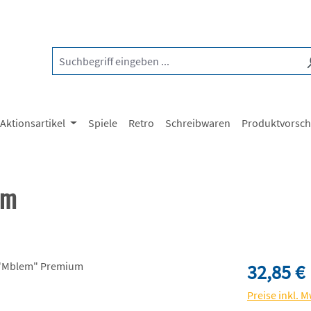
Aktionsartikel
Spiele
Retro
Schreibwaren
Produktvorsc
um
Regulärer Pre
32,85 €
Preise inkl. 