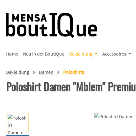
 Hauptinhalt springen
Zur Suche springen
Zur Hauptnavigation springen
Home
Neu in der BoutIQue
Bekleidung
Accessoires
Bekleidung
Damen
Poloshirts
Poloshirt Damen "Mblem" Premi
Bildergalerie überspringen