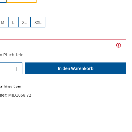
len
M
L
XL
XXL
n Pflichtfeld.
nzahl: Gib den gewünschten Wert ein oder be
In den Warenkorb
el hinzufügen
mer:
MID1058.72