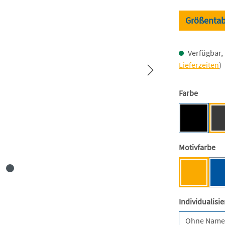
Größentab
Verfügbar, 
Lieferzeiten
)
auswäh
Farbe
Black [BC
au
Motivfarbe
Mensa-G
Individualisi
Ohne Nam