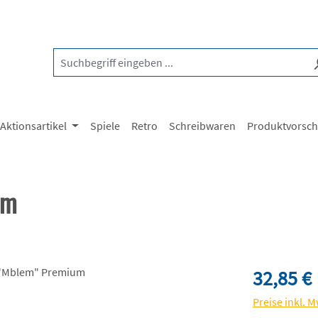
Aktionsartikel
Spiele
Retro
Schreibwaren
Produktvorsc
um
Regulärer Pre
32,85 €
Preise inkl. 