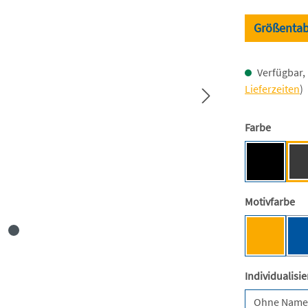
Größentab
Verfügbar, 
Lieferzeiten
)
auswäh
Farbe
Black [BC
au
Motivfarbe
Mensa-G
Individualisi
Ohne Nam