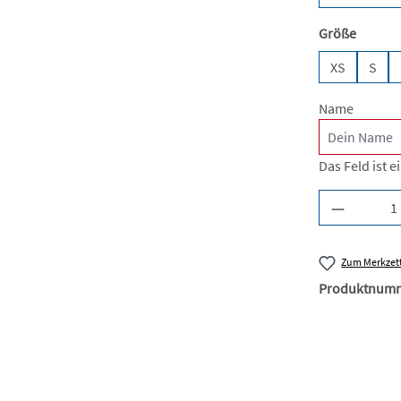
auswäh
Größe
XS
S
Name
Das Feld ist ei
Produkt A
Zum Merkzett
Produktnum