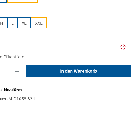
len
M
L
XL
XXL
n Pflichtfeld.
nzahl: Gib den gewünschten Wert ein oder be
In den Warenkorb
el hinzufügen
mer:
MID1058.324