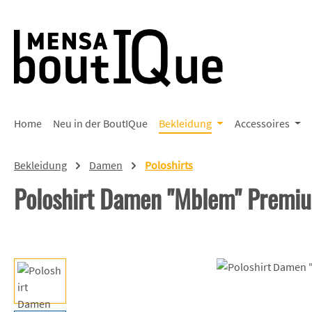
 Hauptinhalt springen
Zur Suche springen
Zur Hauptnavigation springen
Home
Neu in der BoutIQue
Bekleidung
Accessoires
Bekleidung
Damen
Poloshirts
Poloshirt Damen "Mblem" Premi
Bildergalerie überspringen