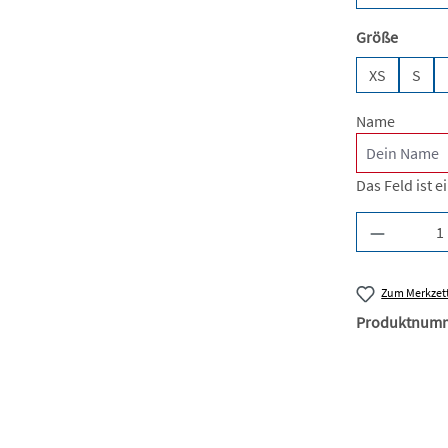
auswäh
Größe
XS
S
Name
Das Feld ist ei
Produkt A
Zum Merkzett
Produktnum