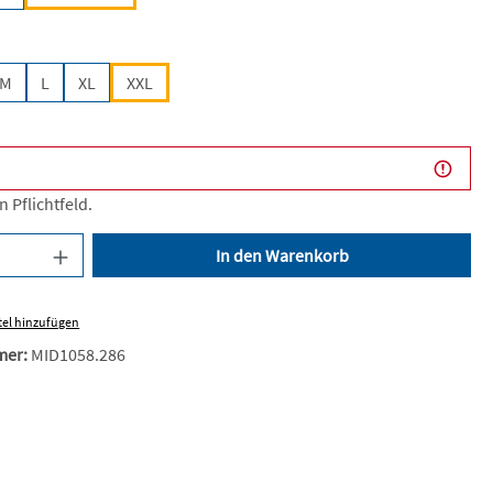
len
M
L
XL
XXL
n Pflichtfeld.
nzahl: Gib den gewünschten Wert ein oder be
In den Warenkorb
el hinzufügen
mer:
MID1058.286