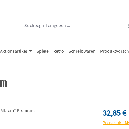
Aktionsartikel
Spiele
Retro
Schreibwaren
Produktvorsc
um
Regulärer Pre
32,85 €
Preise inkl. 