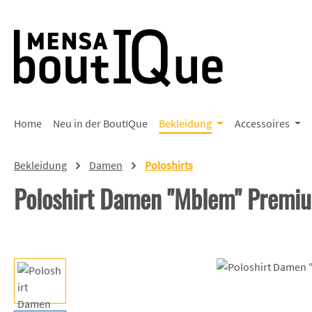
 Hauptinhalt springen
Zur Suche springen
Zur Hauptnavigation springen
Home
Neu in der BoutIQue
Bekleidung
Accessoires
Bekleidung
Damen
Poloshirts
Poloshirt Damen "Mblem" Premi
Bildergalerie überspringen