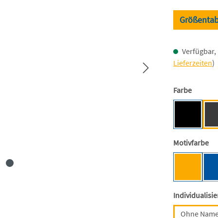
Größentab
Verfügbar, 
Lieferzeiten
)
auswäh
Farbe
Black [BC
au
Motivfarbe
Mensa-G
Individualisi
Ohne Nam