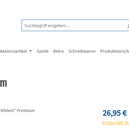
Aktionsartikel
Spiele
Retro
Schreibwaren
Produktvorsc
um
Regulärer Pre
26,95 €
Preise inkl. 