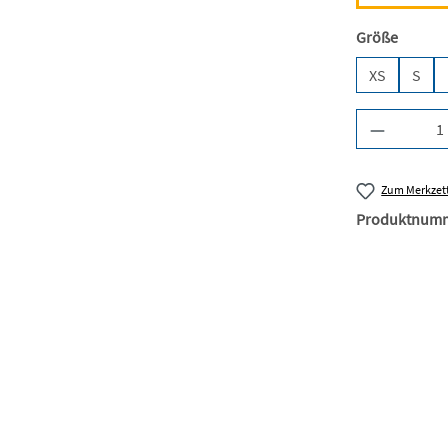
auswäh
Größe
XS
S
Produkt A
Zum Merkzett
Produktnum