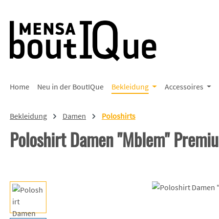
 Hauptinhalt springen
Zur Suche springen
Zur Hauptnavigation springen
Home
Neu in der BoutIQue
Bekleidung
Accessoires
Bekleidung
Damen
Poloshirts
Poloshirt Damen "Mblem" Premi
Bildergalerie überspringen