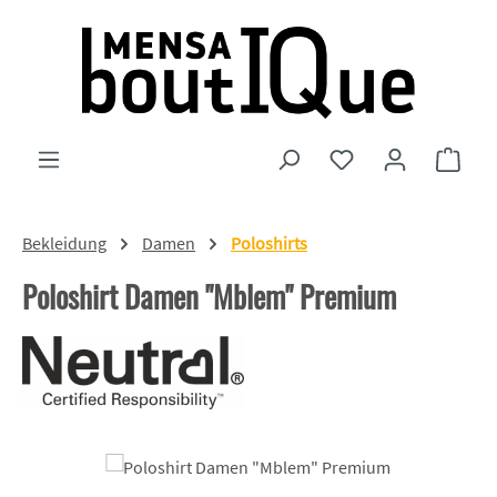
Zum Hauptinhalt springen
Du hast 0 Produkte
Ware
Bekleidung
Damen
Poloshirts
Poloshirt Damen "Mblem" Premium
Bildergalerie überspringen