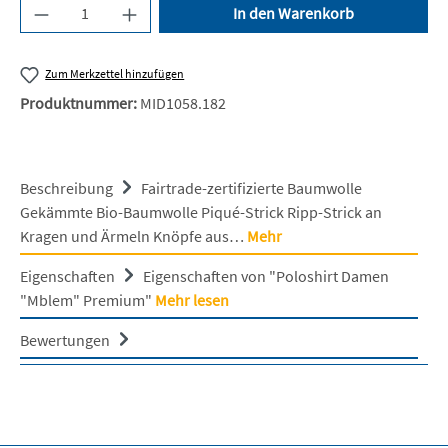
Produkt Anzahl: Gib den gewünschten Wert ein 
In den Warenkorb
Zum Merkzettel hinzufügen
Produktnummer:
MID1058.182
Beschreibung
Fairtrade-zertifizierte Baumwolle
Gekämmte Bio-Baumwolle Piqué-Strick Ripp-Strick an
Kragen und Ärmeln Knöpfe aus…
Mehr
Eigenschaften
Eigenschaften von "Poloshirt Damen
"Mblem" Premium"
Mehr lesen
Bewertungen