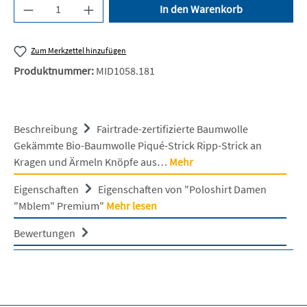
Produkt Anzahl: Gib den gewünschten Wert ein 
In den Warenkorb
Zum Merkzettel hinzufügen
Produktnummer:
MID1058.181
Beschreibung
Fairtrade-zertifizierte Baumwolle
Gekämmte Bio-Baumwolle Piqué-Strick Ripp-Strick an
Kragen und Ärmeln Knöpfe aus…
Mehr
Eigenschaften
Eigenschaften von "Poloshirt Damen
"Mblem" Premium"
Mehr lesen
Bewertungen