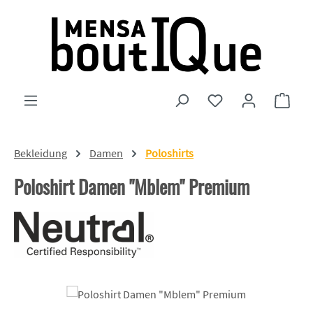
Zum Hauptinhalt springen
Du hast 0 Produkte
Ware
Bekleidung
Damen
Poloshirts
Poloshirt Damen "Mblem" Premium
Bildergalerie überspringen