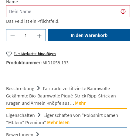
Name
Das Feld ist ein Pflichtfeld.
Produkt Anzahl: Gib den gewünschten Wert ein 
In den Warenkorb
Zum Merkzettel hinzufügen
Produktnummer:
MID1058.133
Beschreibung
Fairtrade-zertifizierte Baumwolle
Gekämmte Bio-Baumwolle Piqué-Strick Ripp-Strick an
Kragen und Ärmeln Knöpfe aus…
Mehr
Eigenschaften
Eigenschaften von "Poloshirt Damen
"Mblem" Premium"
Mehr lesen
Bewertungen