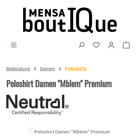
Zum Hauptinhalt springen
Du hast 0 Produkte
Ware
Bekleidung
Damen
Poloshirts
Poloshirt Damen "Mblem" Premium
Bildergalerie überspringen