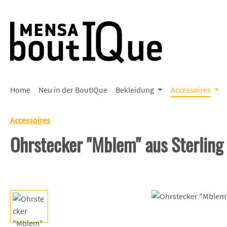
 Hauptinhalt springen
Zur Suche springen
Zur Hauptnavigation springen
Home
Neu in der BoutIQue
Bekleidung
Accessoires
Accessoires
Ohrstecker "Mblem" aus Sterling 
Bildergalerie überspringen