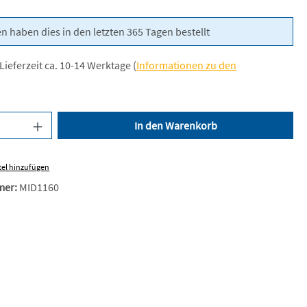
n haben dies in den letzten 365 Tagen bestellt
Lieferzeit ca. 10-14 Werktage (
Informationen zu den
nzahl: Gib den gewünschten Wert ein oder be
In den Warenkorb
el hinzufügen
mer:
MID1160