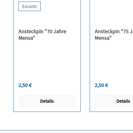
Einzeln
Ansteckpin "70 Jahre
Ansteckpin "75 J
Mensa"
Mensa"
Regulärer Preis:
Regulärer Preis:
2,50 €
2,50 €
Details
Details