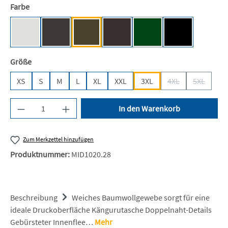
auswählen
Farbe
Ash (Heather) [JH]
Storm Grey (Solid) [JH]
Olive Green [JH]
Hot Chocolate [JH]
Bottle Green [BC]
Deep Black [JH
(Diese Option ist zurzeit ni
auswählen
Größe
XS
S
M
L
XL
XXL
3XL
4XL
5XL
(Diese Option ist z
(Diese Opt
Produkt Anzahl: Gib den gewünschten Wert ein 
In den Warenkorb
Zum Merkzettel hinzufügen
Produktnummer:
MID1020.28
Beschreibung
Weiches Baumwollgewebe sorgt für eine
ideale Druckoberfläche Kängurutasche Doppelnaht-Details
Gebürsteter Innenflee…
Mehr