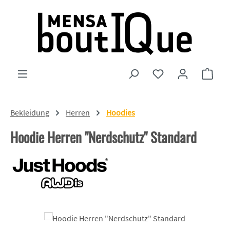
Zum Hauptinhalt springen
Du hast 0 Produkte
Ware
Bekleidung
Herren
Hoodies
Hoodie Herren "Nerdschutz" Standard
Bildergalerie überspringen