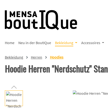
 Hauptinhalt springen
Zur Suche springen
Zur Hauptnavigation springen
Home
Neu in der BoutIQue
Bekleidung
Accessoires
Bekleidung
Herren
Hoodies
Hoodie Herren "Nerdschutz" Sta
Bildergalerie überspringen