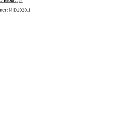
el hinzufügen
mer:
MID1020.1