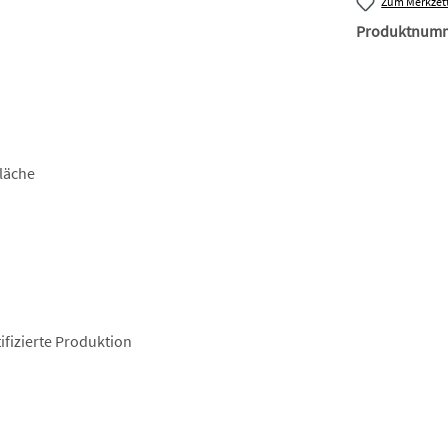
Zum Merkzett
Produktnum
läche
fizierte Produktion