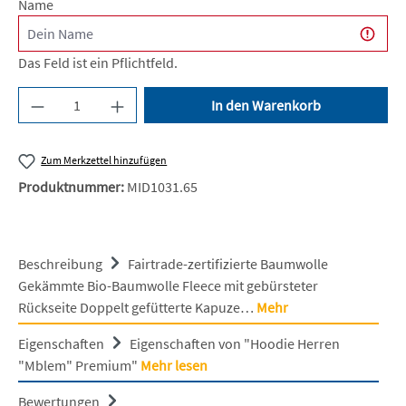
Name
Das Feld ist ein Pflichtfeld.
Produkt Anzahl: Gib den gewünschten Wert ein 
In den Warenkorb
Zum Merkzettel hinzufügen
Produktnummer:
MID1031.65
Beschreibung
Fairtrade-zertifizierte Baumwolle
Gekämmte Bio-Baumwolle Fleece mit gebürsteter
Rückseite Doppelt gefütterte Kapuze…
Mehr
Eigenschaften
Eigenschaften von "Hoodie Herren
"Mblem" Premium"
Mehr lesen
Bewertungen