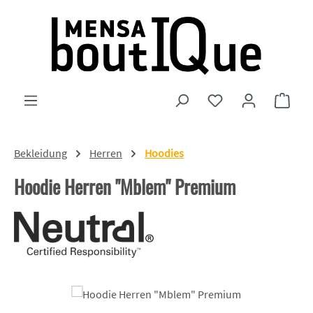
Zum Hauptinhalt springen
Du hast 0 Produkte
Ware
Bekleidung
Herren
Hoodies
Hoodie Herren "Mblem" Premium
Bildergalerie überspringen