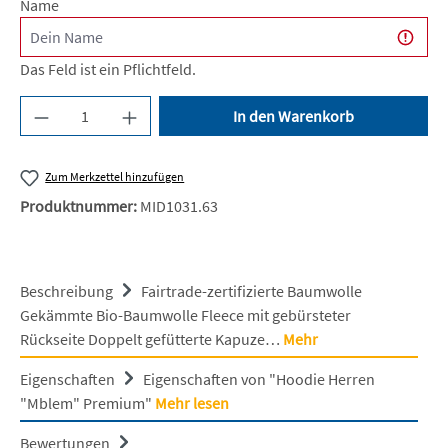
Name
Das Feld ist ein Pflichtfeld.
Produkt Anzahl: Gib den gewünschten Wert ein 
In den Warenkorb
Zum Merkzettel hinzufügen
Produktnummer:
MID1031.63
Beschreibung
Fairtrade-zertifizierte Baumwolle
Gekämmte Bio-Baumwolle Fleece mit gebürsteter
Rückseite Doppelt gefütterte Kapuze…
Mehr
Eigenschaften
Eigenschaften von "Hoodie Herren
"Mblem" Premium"
Mehr lesen
Bewertungen