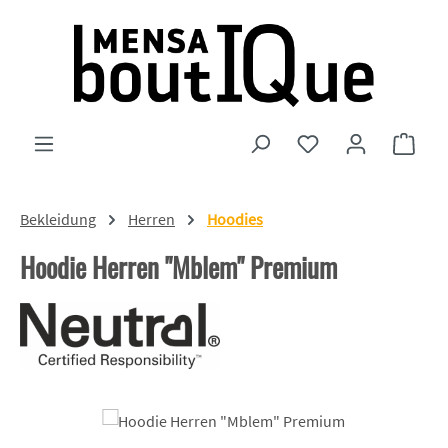
Zum Hauptinhalt springen
Du hast 0 Produkte
Ware
Bekleidung
Herren
Hoodies
Hoodie Herren "Mblem" Premium
Bildergalerie überspringen