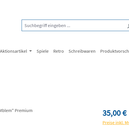
Aktionsartikel
Spiele
Retro
Schreibwaren
Produktvorsc
Regulärer Pre
35,00 €
Preise inkl. 