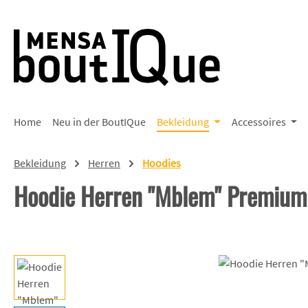
 Hauptinhalt springen
Zur Suche springen
Zur Hauptnavigation springen
Home
Neu in der BoutIQue
Bekleidung
Accessoires
Bekleidung
Herren
Hoodies
Hoodie Herren "Mblem" Premium
Bildergalerie überspringen