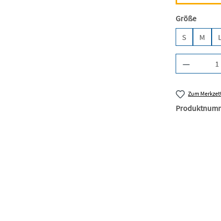
auswäh
Größe
S
M
Produkt A
Zum Merkzett
Produktnum