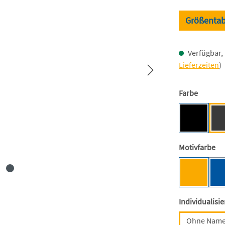
Größentab
Verfügbar, 
Lieferzeiten
)
auswäh
Farbe
Black [BC
au
Motivfarbe
Mensa-G
Individualisi
Ohne Nam