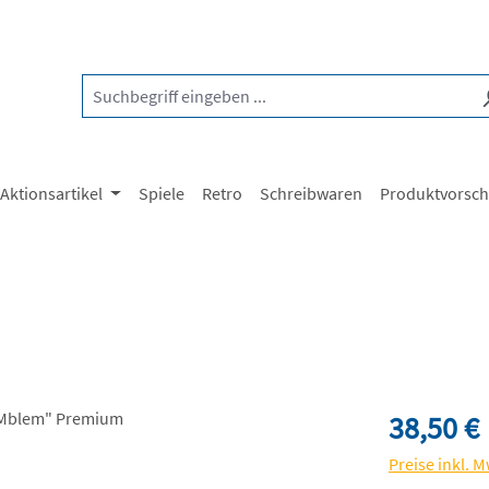
Aktionsartikel
Spiele
Retro
Schreibwaren
Produktvorsc
Regulärer Pre
38,50 €
Preise inkl. 