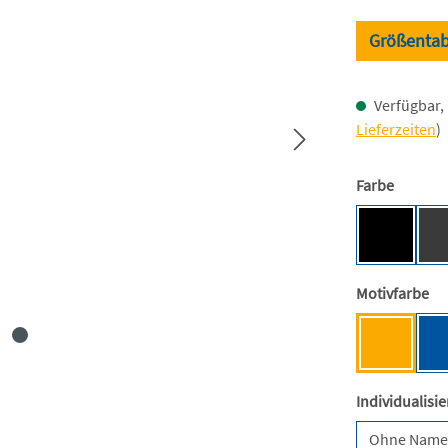
Größentab
Verfügbar, 
Lieferzeiten
)
auswäh
Farbe
Black [BC
au
Motivfarbe
Mensa-G
Individualisi
Ohne Nam