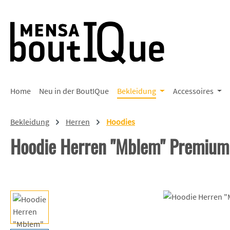
 Hauptinhalt springen
Zur Suche springen
Zur Hauptnavigation springen
Home
Neu in der BoutIQue
Bekleidung
Accessoires
Bekleidung
Herren
Hoodies
Hoodie Herren "Mblem" Premium
Bildergalerie überspringen