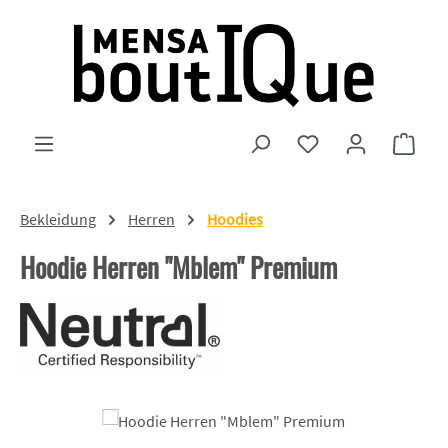
Zum Hauptinhalt springen
Du hast 0 Produkte
Ware
Bekleidung
Herren
Hoodies
Hoodie Herren "Mblem" Premium
Bildergalerie überspringen