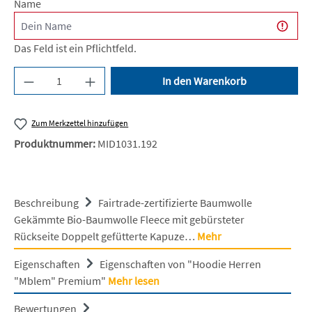
Name
Das Feld ist ein Pflichtfeld.
Produkt Anzahl: Gib den gewünschten Wert ein 
In den Warenkorb
Zum Merkzettel hinzufügen
Produktnummer:
MID1031.192
Beschreibung
Fairtrade-zertifizierte Baumwolle
Gekämmte Bio-Baumwolle Fleece mit gebürsteter
Rückseite Doppelt gefütterte Kapuze…
Mehr
Eigenschaften
Eigenschaften von "Hoodie Herren
"Mblem" Premium"
Mehr lesen
Bewertungen