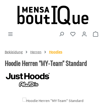
Zum Hauptinhalt springen
Du hast 0 Produkte
Ware
Bekleidung
Herren
Hoodies
Hoodie Herren "MY-Team" Standard
Bildergalerie überspringen