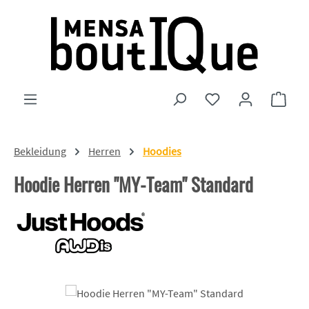
Zum Hauptinhalt springen
Du hast 0 Produkte
Ware
Bekleidung
Herren
Hoodies
Hoodie Herren "MY-Team" Standard
Bildergalerie überspringen