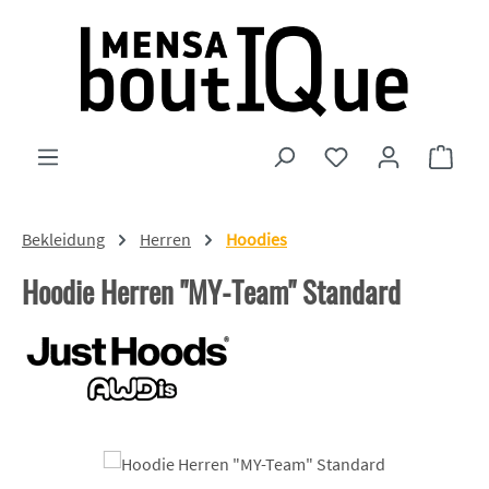
Zum Hauptinhalt springen
Du hast 0 Produkte
Ware
Bekleidung
Herren
Hoodies
Hoodie Herren "MY-Team" Standard
Bildergalerie überspringen