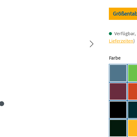
Größentab
Verfügbar, 
Lieferzeiten
)
auswäh
Farbe
Airforce 
Burgundy
Deep Blac
Forest Gr