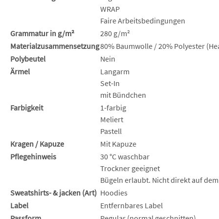
WRAP
Faire Arbeitsbedingungen
Grammatur in g/m²
280 g/m²
Materialzusammensetzung
80% Baumwolle / 20% Polyester (Hea
Polybeutel
Nein
Ärmel
Langarm
Set-In
mit Bündchen
Farbigkeit
1-farbig
Meliert
Pastell
Kragen / Kapuze
Mit Kapuze
Pflegehinweis
30 °C waschbar
Trockner geeignet
Bügeln erlaubt. Nicht direkt auf dem
Sweatshirts- & jacken (Art)
Hoodies
Label
Entfernbares Label
Passform
Regular (normal geschnitten)