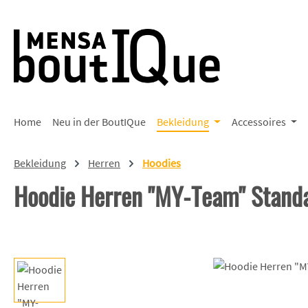
 Hauptinhalt springen
Zur Suche springen
Zur Hauptnavigation springen
Home
Neu in der BoutIQue
Bekleidung
Accessoires
Bekleidung
Herren
Hoodies
Hoodie Herren "MY-Team" Stand
Bildergalerie überspringen