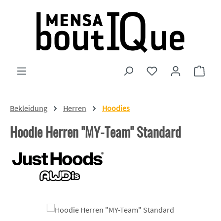
Zum Hauptinhalt springen
Du hast 0 Produkte
Ware
Bekleidung
Herren
Hoodies
Hoodie Herren "MY-Team" Standard
Bildergalerie überspringen