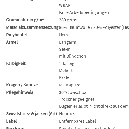
WRAP
Faire Arbeitsbedingungen
Grammatur in g/m²
280 g/m²
Materialzusammensetzung
80% Baumwolle / 20% Polyester (Hea
Polybeutel
Nein
Ärmel
Langarm
Set-In
mit Bündchen
Farbigkeit
1-farbig
Meliert
Pastell
Kragen / Kapuze
Mit Kapuze
Pflegehinweis
30 °C waschbar
Trockner geeignet
Bügeln erlaubt. Nicht direkt auf dem
Sweatshirts- & jacken (Art)
Hoodies
Label
Entfernbares Label
Passform
Regular (normal geschnitten)