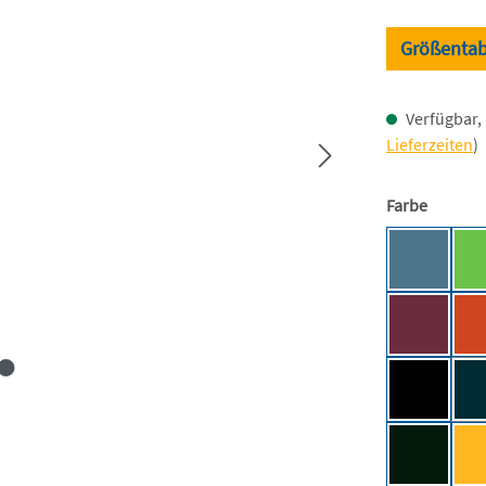
Größentab
Verfügbar, 
Lieferzeiten
)
auswäh
Farbe
Airforce 
Burgundy
Deep Blac
Forest Gr