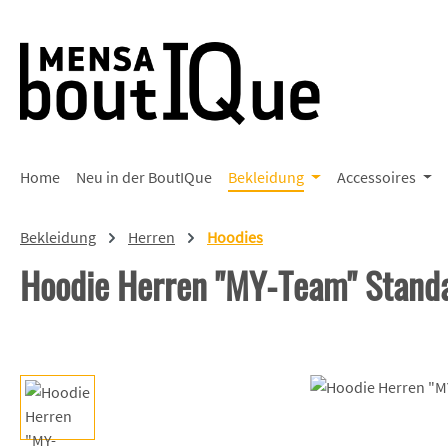
 Hauptinhalt springen
Zur Suche springen
Zur Hauptnavigation springen
Home
Neu in der BoutIQue
Bekleidung
Accessoires
Bekleidung
Herren
Hoodies
Hoodie Herren "MY-Team" Stand
Bildergalerie überspringen