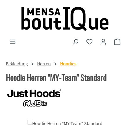
Zum Hauptinhalt springen
Du hast 0 Produkte
Ware
Bekleidung
Herren
Hoodies
Hoodie Herren "MY-Team" Standard
Bildergalerie überspringen