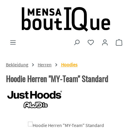
Zum Hauptinhalt springen
Du hast 0 Produkte
Ware
Bekleidung
Herren
Hoodies
Hoodie Herren "MY-Team" Standard
Bildergalerie überspringen