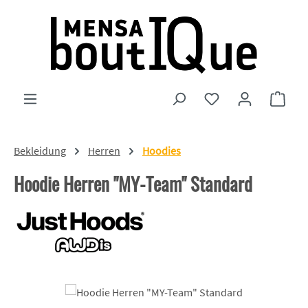
Zum Hauptinhalt springen
Du hast 0 Produkte
Ware
Bekleidung
Herren
Hoodies
Hoodie Herren "MY-Team" Standard
Bildergalerie überspringen