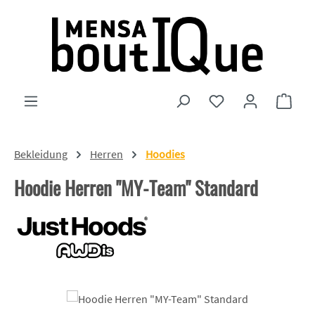
Zum Hauptinhalt springen
Du hast 0 Produkte
Ware
Bekleidung
Herren
Hoodies
Hoodie Herren "MY-Team" Standard
Bildergalerie überspringen