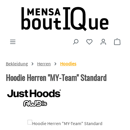
Zum Hauptinhalt springen
Du hast 0 Produkte
Ware
Bekleidung
Herren
Hoodies
Hoodie Herren "MY-Team" Standard
Bildergalerie überspringen