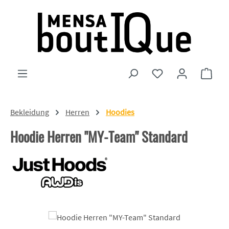
Zum Hauptinhalt springen
Du hast 0 Produkte
Ware
Bekleidung
Herren
Hoodies
Hoodie Herren "MY-Team" Standard
Bildergalerie überspringen