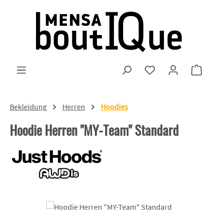
Zum Hauptinhalt springen
Du hast 0 Produkte
Ware
Bekleidung
Herren
Hoodies
Hoodie Herren "MY-Team" Standard
Bildergalerie überspringen