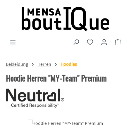
Zum Hauptinhalt springen
Du hast 0 Produkte
Ware
Bekleidung
Herren
Hoodies
Hoodie Herren "MY-Team" Premium
Bildergalerie überspringen