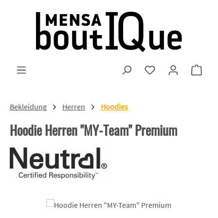
Zum Hauptinhalt springen
Du hast 0 Produkte
Ware
Bekleidung
Herren
Hoodies
Hoodie Herren "MY-Team" Premium
Bildergalerie überspringen