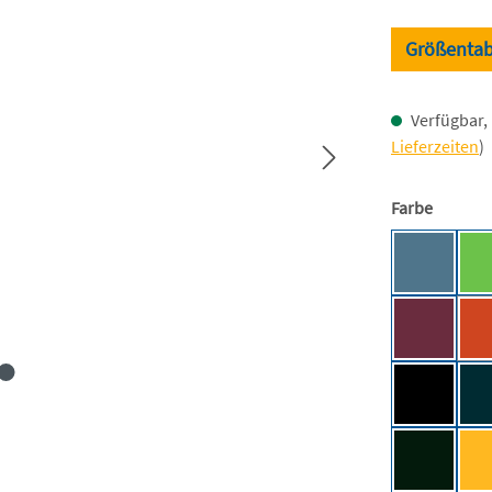
Größentab
Verfügbar, 
Lieferzeiten
)
auswäh
Farbe
Airforce 
Burgundy
Deep Blac
Forest Gr