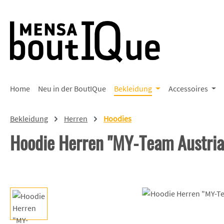
 Hauptinhalt springen
Zur Suche springen
Zur Hauptnavigation springen
Home
Neu in der BoutIQue
Bekleidung
Accessoires
Bekleidung
Herren
Hoodies
Hoodie Herren "MY-Team Austria
Bildergalerie überspringen