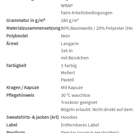
WRAP
Faire Arbeitsbedingungen
Grammatur in g/m²
280 g/m²
Materialzusammensetzung
80% Baumwolle / 20% Polyester (Hea
Polybeutel
Nein
Ärmel
Langarm
Set-In
mit Bündchen
Farbigkeit
1-farbig
Meliert
Pastell
Kragen / Kapuze
Mit Kapuze
Pflegehinweis
30 °C waschbar
Trockner geeignet
Bügeln erlaubt. Nicht direkt auf dem
Sweatshirts- & jacken (Art)
Hoodies
Label
Entfernbares Label
Passform
Regular (normal geschnitten)