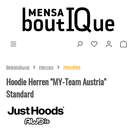
Zum Hauptinhalt springen
Du hast 0 Produkte
Ware
Bekleidung
Herren
Hoodies
Hoodie Herren "MY-Team Austria"
Standard