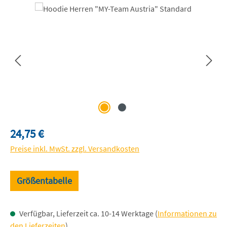
Bildergalerie überspringen
Regulärer Preis:
24,75 €
Preise inkl. MwSt. zzgl. Versandkosten
Größentabelle
Verfügbar, Lieferzeit ca. 10-14 Werktage (
Informationen zu
den Lieferzeiten
)