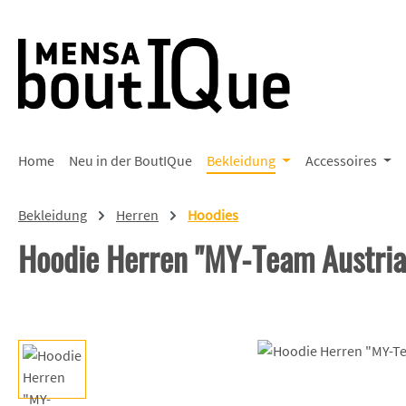
 Hauptinhalt springen
Zur Suche springen
Zur Hauptnavigation springen
Home
Neu in der BoutIQue
Bekleidung
Accessoires
Bekleidung
Herren
Hoodies
Hoodie Herren "MY-Team Austria
Bildergalerie überspringen