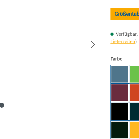
Größentab
Verfügbar, 
Lieferzeiten
)
auswäh
Farbe
Airforce 
Burgundy
Deep Blac
Forest Gr