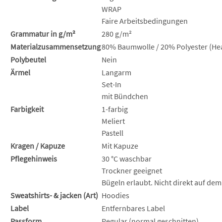
WRAP
Faire Arbeitsbedingungen
Grammatur in g/m²
280 g/m²
Materialzusammensetzung
80% Baumwolle / 20% Polyester (Hea
Polybeutel
Nein
Ärmel
Langarm
Set-In
mit Bündchen
Farbigkeit
1-farbig
Meliert
Pastell
Kragen / Kapuze
Mit Kapuze
Pflegehinweis
30 °C waschbar
Trockner geeignet
Bügeln erlaubt. Nicht direkt auf dem
Sweatshirts- & jacken (Art)
Hoodies
Label
Entfernbares Label
Passform
Regular (normal geschnitten)