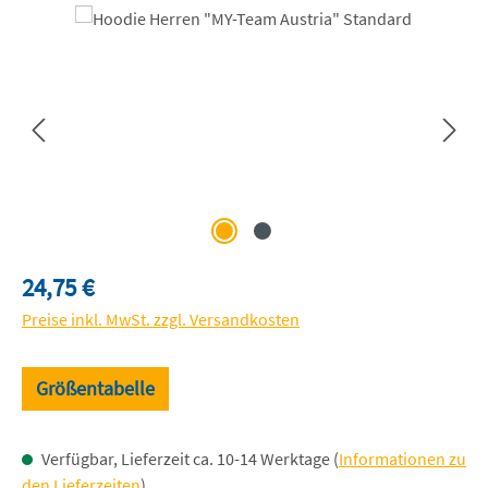
Bildergalerie überspringen
Regulärer Preis:
24,75 €
Preise inkl. MwSt. zzgl. Versandkosten
Größentabelle
Verfügbar, Lieferzeit ca. 10-14 Werktage (
Informationen zu
den Lieferzeiten
)