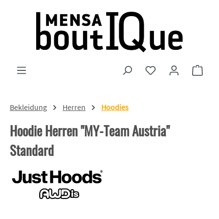
Zum Hauptinhalt springen
Du hast 0 Produkte
Ware
Bekleidung
Herren
Hoodies
Hoodie Herren "MY-Team Austria"
Standard