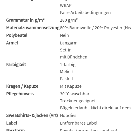
WRAP
Faire Arbeitsbedingungen
Grammatur in g/m²
280 g/m²
Materialzusammensetzung
80% Baumwolle / 20% Polyester (Hea
Polybeutel
Nein
Ärmel
Langarm
Set-In
mit Bündchen
Farbigkeit
1-farbig
Meliert
Pastell
Kragen / Kapuze
Mit Kapuze
Pflegehinweis
30 °C waschbar
Trockner geeignet
Bügeln erlaubt. Nicht direkt auf dem
Sweatshirts- & jacken (Art)
Hoodies
Label
Entfernbares Label
Passform
Regular (normal geschnitten)