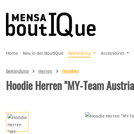
 Hauptinhalt springen
Zur Suche springen
Zur Hauptnavigation springen
Home
Neu in der BoutIQue
Bekleidung
Accessoires
Bekleidung
Herren
Hoodies
Hoodie Herren "MY-Team Austria
Bildergalerie überspringen