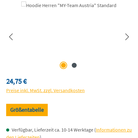
Bildergalerie überspringen
Regulärer Preis:
24,75 €
Preise inkl. MwSt. zzgl. Versandkosten
Größentabelle
Verfügbar, Lieferzeit ca. 10-14 Werktage (
Informationen zu
den Lieferzeiten
)