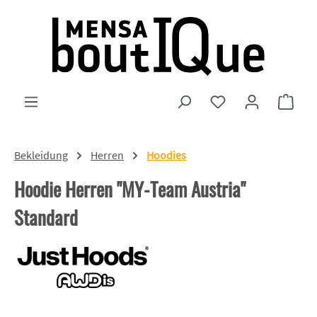
Zum Hauptinhalt springen
Du hast 0 Produkte
Ware
Bekleidung
Herren
Hoodies
Hoodie Herren "MY-Team Austria"
Standard