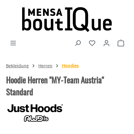
Zum Hauptinhalt springen
Du hast 0 Produkte
Ware
Bekleidung
Herren
Hoodies
Hoodie Herren "MY-Team Austria"
Standard