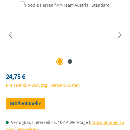
Bildergalerie überspringen
Regulärer Preis:
24,75 €
Preise inkl. MwSt. zzgl. Versandkosten
Größentabelle
Verfügbar, Lieferzeit ca. 10-14 Werktage (
Informationen zu
den Lieferzeiten
)