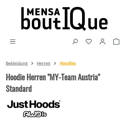
Zum Hauptinhalt springen
Du hast 0 Produkte
Ware
Bekleidung
Herren
Hoodies
Hoodie Herren "MY-Team Austria"
Standard