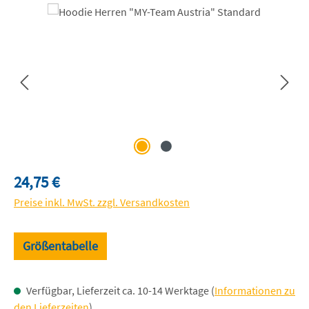
Bildergalerie überspringen
Regulärer Preis:
24,75 €
Preise inkl. MwSt. zzgl. Versandkosten
Größentabelle
Verfügbar, Lieferzeit ca. 10-14 Werktage (
Informationen zu
den Lieferzeiten
)