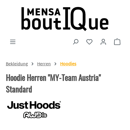
Zum Hauptinhalt springen
Du hast 0 Produkte
Ware
Bekleidung
Herren
Hoodies
Hoodie Herren "MY-Team Austria"
Standard