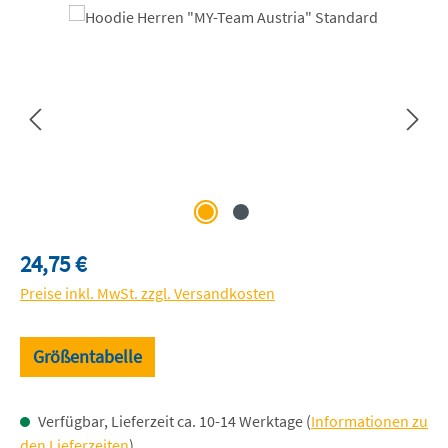
Bildergalerie überspringen
Regulärer Preis:
24,75 €
Preise inkl. MwSt. zzgl. Versandkosten
Größentabelle
Verfügbar, Lieferzeit ca. 10-14 Werktage (
Informationen zu
den Lieferzeiten
)