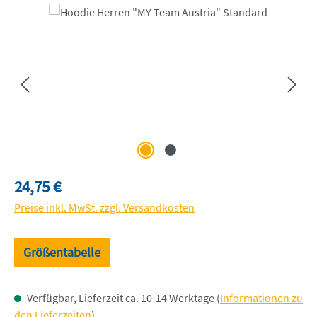
Bildergalerie überspringen
Regulärer Preis:
24,75 €
Preise inkl. MwSt. zzgl. Versandkosten
Größentabelle
Verfügbar, Lieferzeit ca. 10-14 Werktage (
Informationen zu
den Lieferzeiten
)