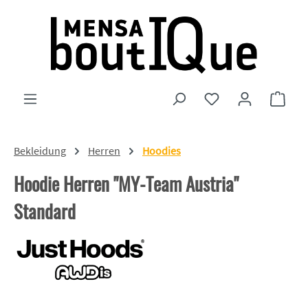
Zum Hauptinhalt springen
Du hast 0 Produkte
Ware
Bekleidung
Herren
Hoodies
Hoodie Herren "MY-Team Austria"
Standard