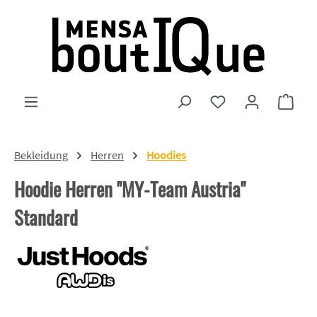
Zum Hauptinhalt springen
Du hast 0 Produkte
Ware
Bekleidung
Herren
Hoodies
Hoodie Herren "MY-Team Austria"
Standard