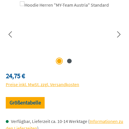
Bildergalerie überspringen
Regulärer Preis:
24,75 €
Preise inkl. MwSt. zzgl. Versandkosten
Größentabelle
Verfügbar, Lieferzeit ca. 10-14 Werktage (
Informationen zu
den Lieferzeiten
)