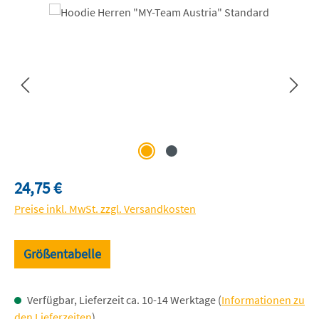
Bildergalerie überspringen
Regulärer Preis:
24,75 €
Preise inkl. MwSt. zzgl. Versandkosten
Größentabelle
Verfügbar, Lieferzeit ca. 10-14 Werktage (
Informationen zu
den Lieferzeiten
)