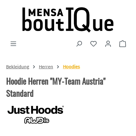
Zum Hauptinhalt springen
Du hast 0 Produkte
Ware
Bekleidung
Herren
Hoodies
Hoodie Herren "MY-Team Austria"
Standard