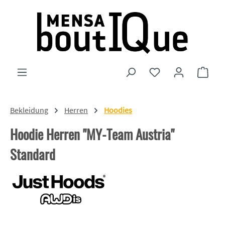
Zum Hauptinhalt springen
Du hast 0 Produkte
Ware
Bekleidung
Herren
Hoodies
Hoodie Herren "MY-Team Austria"
Standard