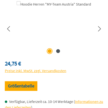
Bildergalerie überspringen
Regulärer Preis:
24,75 €
Preise inkl. MwSt. zzgl. Versandkosten
Größentabelle
Verfügbar, Lieferzeit ca. 10-14 Werktage (
Informationen zu
den Lieferzeiten
)